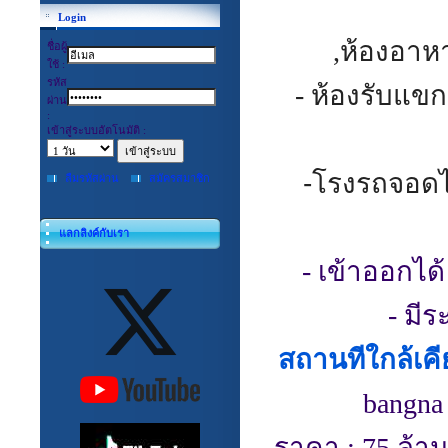
Login
,ห้องอาห
ชื่อผู้
ใช้ :
รหัส
- ห้องรับแขก
ผ่าน
:
เข้าสู่ระบบอัตโนมัติ :
-
โรงรถจอดไ
ลืมรหัสผ่าน
สมัครสมาชิก
แลกลิงค์กับเรา
- เข้าออกได
- มี
สถานทีใกล้เคี
bangna
ราคา
: 75 ล้