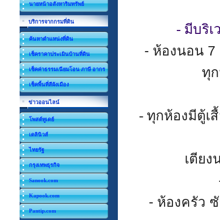
นายหน้าอสังหาริมทรัพย์
บริการจากกรมที่ดิน
- มีบร
ค้นหาตำแหน่งที่ดิน
-
ห้องนอน
7
เช็คราคาประเมินบ้านที่ดิน
ทุก
เช็คค่าธรรมเนียมโอน ภาษี อากร
เช็คพื้นที่สีผังเมือง
ข่าวออนไลน์
- ทุกห้องมีตู้เส
โพสต์ทูเดย์
เดลินิวส์
ไทยรัฐ
เตียงน
กรุงเทพธุรกิจ
Sanook.com
Kapook.com
-
ห้องครัว
ซ
Pantip.com