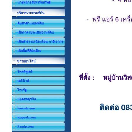
นายหน้าอสังหาริมทรัพย์
บริการจากกรมที่ดิน
-
ฟรี แอร์ 6 เครื
ค้นหาตำแหน่งที่ดิน
เช็คราคาประเมินบ้านที่ดิน
เช็คค่าธรรมเนียมโอน ภาษี อากร
เช็คพื้นที่สีผังเมือง
ข่าวออนไลน์
โพสต์ทูเดย์
ที่ตั้ง : หมู่บ้านว
เดลินิวส์
ไทยรัฐ
กรุงเทพธุรกิจ
083
ติดต่อ
Sanook.com
Kapook.com
Pantip.com